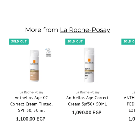
979.00 EGP
9
7
9
.
More from
La Roche-Posay
0
0
SOLD OUT
SOLD OUT
SOLD 
E
G
P
La Roche-Posay
La Roche-Posay
L
Anthelios Age CC
Anthelios Age Correct
ANTH
Correct Cream Tinted,
Cream Spf50+ 50ML
PED
SPF 50, 50 ml
LO
1,090.00 EGP
1
1,100.00 EGP
1
1,
,
,
0
1
9