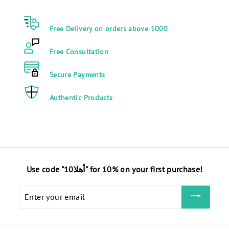
0
0
0
.
Free Delivery on orders above 1000
.
0
0
0
Free Consultation
0
E
E
G
Secure Payments
G
P
P
Authentic Products
Use code "أهلا10" for 10% on your first purchase!
Enter
your
email