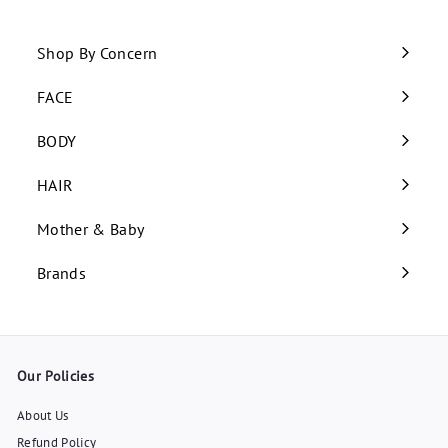
Shop By Concern
Expand
submenu
FACE
Expand
submenu
BODY
Expand
submenu
HAIR
Expand
submenu
Mother & Baby
Expand
submenu
Brands
Our Policies
About Us
Refund Policy