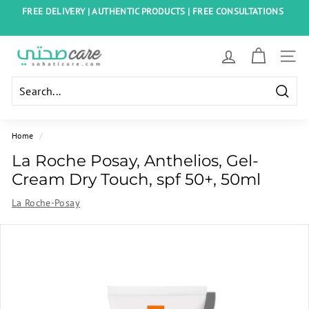
Skip
FREE DELIVERY | AUTHENTIC PRODUCTS | FREE CONSULTATIONS
to
Pause
content
slideshow
S
SITE
o
h
Searc
a
t
Home
/
i
La Roche Posay, Anthelios, Gel-
C
Cream Dry Touch, spf 50+, 50ml
a
La Roche-Posay
r
e
E
g
y
p