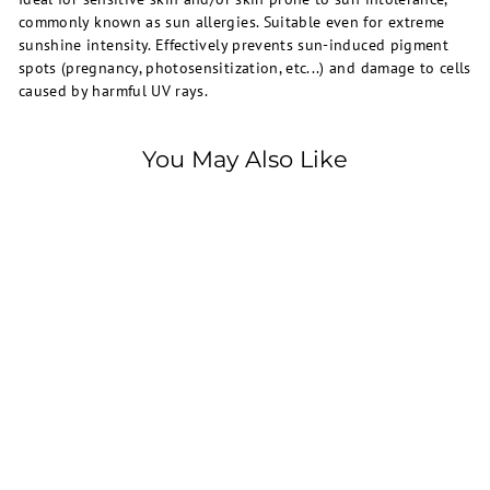
commonly known as sun allergies. Suitable even for extreme
sunshine intensity. Effectively prevents sun-induced pigment
spots (pregnancy, photosensitization, etc...) and damage to cells
caused by harmful UV rays.
You May Also Like
SOLD OUT
La Roche-Posay
La Roche Posay,
Anthelios, Gel-Cream
Dry Touch, spf 50+,
50ml