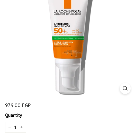
t
Regular
979.00 EGP
979.00
price
EGP
Quantity
−
+